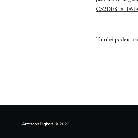
C52DE8181F6B
També podeu tr
Artesans Digitals
© 2026