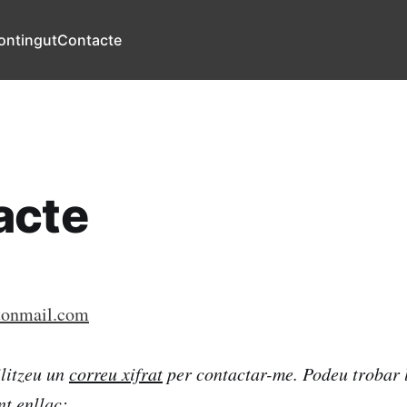
ontingut
Contacte
acte
tonmail.com
ilitzeu un
correu xifrat
per contactar-me. Podeu trobar 
nt enllaç: