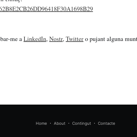
62B8E2CB26DD96418F30A1698B29
obar-me a
LinkedIn
,
Nostr
,
Twitter
o pujant alguna munt
Home
About
Contingut
Contacte