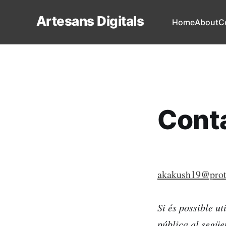
Artesans Digitals
Home
About
C
Cont
akakush19@pro
Si és possible ut
pública al següe