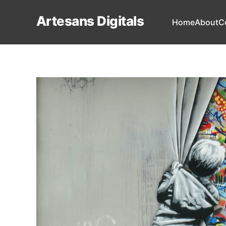
Artesans Digitals
Home
About
C