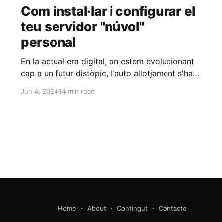
Com instal·lar i configurar el
teu servidor "núvol"
personal
En la actual era digital, on estem evolucionant
cap a un futur distòpic, l'auto allotjament s'ha
de convertir en la norma... Tornem a les arrels,
Jun 4, 2024
14 min read
per entendre per què cauen les fulles.
Benvinguts al primer blog sobre com tenir el
teu propi servidor i diverses aplicacions
Home
About
Contingut
Contacte