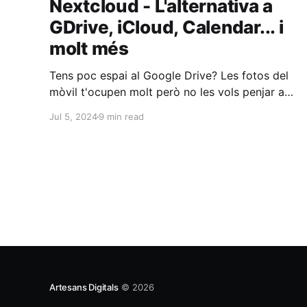
Nextcloud - L'alternativa a
GDrive, iCloud, Calendar... i
molt més
Tens poc espai al Google Drive? Les fotos del
mòvil t'ocupen molt però no les vols penjar a
iCloud per si les hackegen? Tagradaria tenir un
Jul 5, 2024
9 min read
calendari amb el qual Google no pugui accedir
a tota la teva agenda personal? Voldries enviar
missatges privats i segurs a tots
Artesans Digitals
© 2026