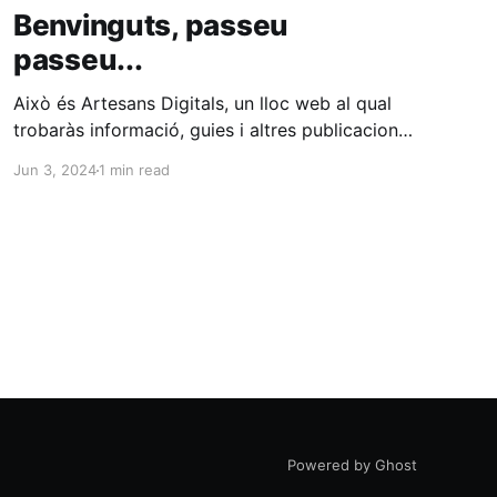
Benvinguts, passeu
passeu...
Això és Artesans Digitals, un lloc web al qual
trobaràs informació, guies i altres publicacions
relacionades amb la sobirania digital,
Jun 3, 2024
1 min read
programari lliure, com fer una millor gestió dels
dispositius electrònics, trucs per millorar la
seguretat en línia, i altres temes relacionats.
Parlo de com aprofitar dispositius per a tenir
els
Powered by Ghost